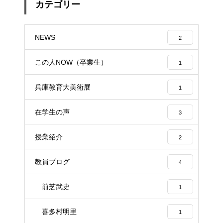
カテゴリー
NEWS
2
この人NOW（卒業生）
1
兵庫教育大美術展
1
在学生の声
3
授業紹介
2
教員ブログ
4
前芝武史
1
喜多村明里
1