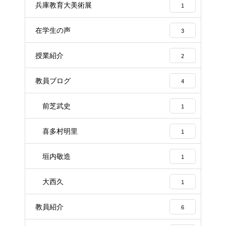
兵庫教育大美術展
1
在学生の声
3
授業紹介
2
教員ブログ
4
前芝武史
1
喜多村明里
1
垣内敬造
1
大西久
1
教員紹介
6