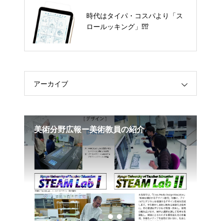
時代はタイパ・コスパより「スロ
時代はタイパ・コスパより「ス
ールッキング」⁉︎⁉︎
ロールッキング」⁉︎⁉︎
アーカイブ
報ー美術教員の紹介
絵画担当の大西久です