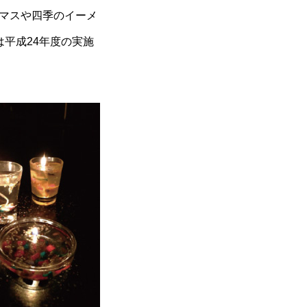
リスマスや四季のイーメ
は平成24年度の実施
時代はタイパ・コスパより「スロ
ールッキング」⁉︎⁉︎
デザイナーズチェア空前の大ブー
ム