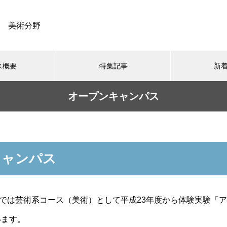
美術分野
ス概要
特集記事
新
オープンキャンパス
最近の記事
学生の声
美術散歩・教育散歩
この人NOW（卒業生
初等図画工作
キャンパス
025.10.16
2025.10.10
はタイパ・コスパより「スロ
デザイン担当の垣内です
キング」⁉︎⁉︎
スでは芸術系コース（美術）として平成23年度から体験実験「ア
います。
おすすめページ