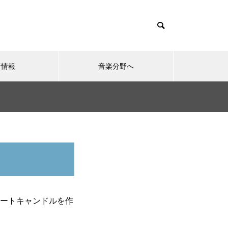
着情報
音楽分野へ
）
教員ブログ
2023.08.14
2023
数学するということとAI そして数
デザイナ
覚・言語・創造性
ム
ートキャンドルを作