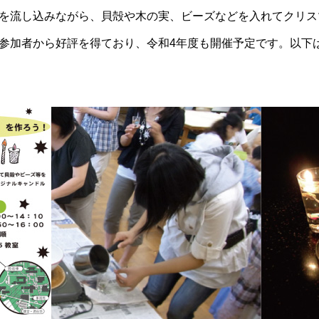
ルを流し込みながら、貝殻や木の実、ビーズなどを入れてク
。参加者から好評を得ており、令和4年度も開催予定です。以下
絵画担当の大西久です
数学するということとAI そして数
覚・言語・創造性