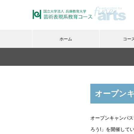
ホーム
コー
授業紹介
在
初等図画工作科授業研究
オープン
2025.12.09
2
の紹介
絵画担当の大西久です
時代
ールッ
オープンキャンパ
ろう!」を開催して